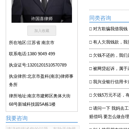
同类咨询
许国喜律师
□
对方欺骗我借我钱
□
有人欠我钱款，我
所在地区:
江苏省 南京市
联系电话:
1380 9049 499
□
欠钱不还的，我们
执业证号:
13201201510570789
□
被网贷起诉，属于
执业律所:
北京市盈科(南京)律师事
□
我兴业银行信用卡
务所
□
欠钱5万元不还，
律所地址:
南京市建邺区奥体大街
68号新城科技园5A栋1楼
□
请问一下 我妈去工
赔偿吗 要怎么做合
我要咨询