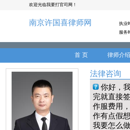
欢迎光临我要打官司网！
南京许国喜律师网
执业
服务
首 页
律师介
法律咨询
你好，我
完就直接签
作服费用，
作有点假
我要怎么做呀