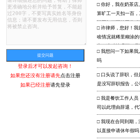
□
你好，我在奶茶店
算旷工一天扣一百，
说要扣三百的工作服
□
许律师，您好！我
啥情况就稀里糊涂的
定。这种情况下，我
□
我想问一下如果我
吗
登录后才可以发起咨询！
□
口头说了辞职，但
如果您还没有注册请先
点击注册
是没写辞职报告，公
如果已经注册
请先登录
□
我是餐饮工作人员
司以此理由辞退，代
□
我现在合同到期，
以直接申请休年假吗