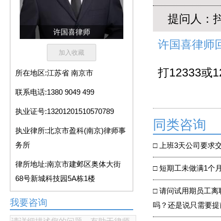
提问人
许国喜律师
许国喜律师
打12333或1
所在地区:
江苏省 南京市
联系电话:
1380 9049 499
执业证号:
13201201510570789
同类咨询
执业律所:
北京市盈科(南京)律师事
务所
□
上班3天公司要求
律所地址:
南京市建邺区奥体大街
□
短期工未做满1个
68号新城科技园5A栋1楼
□
请问试用期员工离
我要咨询
吗？还是说只需要提