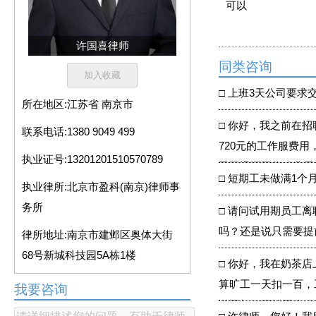
可以
许国喜律师
同类咨询
□
上班3天公司要求
所在地区:
江苏省 南京市
□
你好，我之前在招
联系电话:
1380 9049 499
720元的工作服费
执业证号:
13201201510570789
司不退还工作服费用
□
短期工未做满1个
执业律所:
北京市盈科(南京)律师事
务所
□
请问试用期员工离
吗？还是说只需要提
律所地址:
南京市建邺区奥体大街
68号新城科技园5A栋1楼
□
你好，我在奶茶店
算旷工一天扣一百，
我要咨询
说要扣三百的工作服