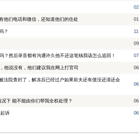
02
有他们电话和微信，还知道他们的住处
01
吗？
11
09
效吗？然后录音都有沟通许久他不还这笔钱我该怎么追回！
07
催，他说没有，他们建议我在网上打官司
06
被法院查封了，解冻后已经过户如果前夫还有债没还清还会
06
情况下 能不能由你们帮我全权处理？
06
是起诉
06