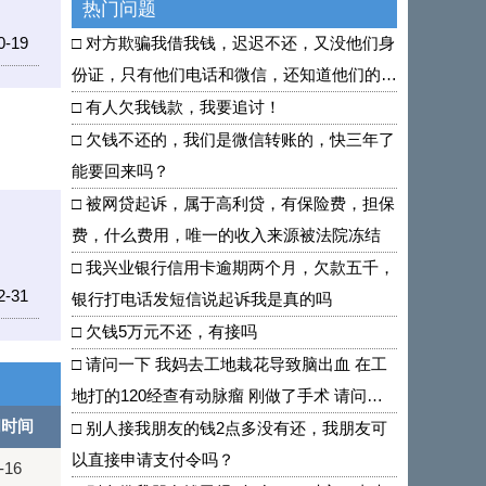
热门问题
□
对方欺骗我借我钱，迟迟不还，又没他们身
-19
份证，只有他们电话和微信，还知道他们的住
处
□
有人欠我钱款，我要追讨！
□
欠钱不还的，我们是微信转账的，快三年了
能要回来吗？
□
被网贷起诉，属于高利贷，有保险费，担保
费，什么费用，唯一的收入来源被法院冻结
□
我兴业银行信用卡逾期两个月，欠款五千，
-31
银行打电话发短信说起诉我是真的吗
□
欠钱5万元不还，有接吗
□
请问一下 我妈去工地栽花导致脑出血 在工
地打的120经查有动脉瘤 刚做了手术 请问可
问时间
以找工地赔偿吗 要怎么做合理
□
别人接我朋友的钱2点多没有还，我朋友可
以直接申请支付令吗？
-16