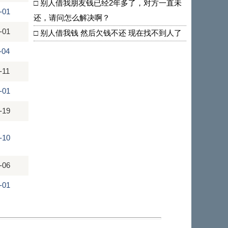
□
别人借我朋友钱已经2年多了，对方一直未
-01
还，请问怎么解决啊？
-01
□
别人借我钱 然后欠钱不还 现在找不到人了
-04
-11
-01
-19
-10
-06
-01