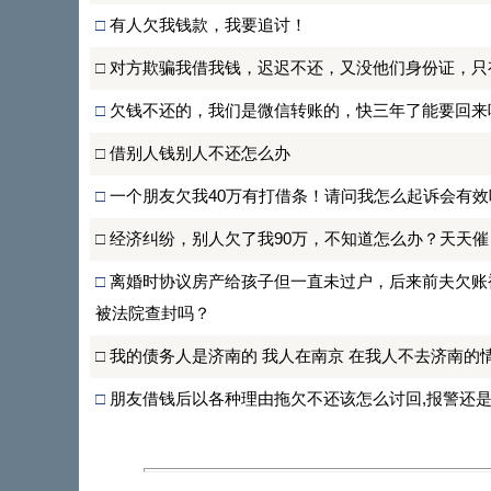
□
有人欠我钱款，我要追讨！
□
对方欺骗我借我钱，迟迟不还，又没他们身份证，只
□
欠钱不还的，我们是微信转账的，快三年了能要回来
□
借别人钱别人不还怎么办
□
一个朋友欠我40万有打借条！请问我怎么起诉会有
□
经济纠纷，别人欠了我90万，不知道怎么办？天天
□
离婚时协议房产给孩子但一直未过户，后来前夫欠账
被法院查封吗？
□
我的债务人是济南的 我人在南京 在我人不去济南的
□
朋友借钱后以各种理由拖欠不还该怎么讨回,报警还