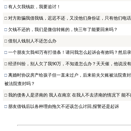
□
有人欠我钱款，我要追讨！
□
对方欺骗我借我钱，迟迟不还，又没他们身份证，只有他们电话
□
欠钱不还的，我们是微信转账的，快三年了能要回来吗？
□
借别人钱别人不还怎么办
□
一个朋友欠我40万有打借条！请问我怎么起诉会有效吗？然后
□
经济纠纷，别人欠了我90万，不知道怎么办？天天催，他说没
□
离婚时协议房产给孩子但一直未过户，后来前夫欠账被法院查封
被法院查封吗？
□
我的债务人是济南的 我人在南京 在我人不去济南的情况下 能
□
朋友借钱后以各种理由拖欠不还该怎么讨回,报警还是起诉