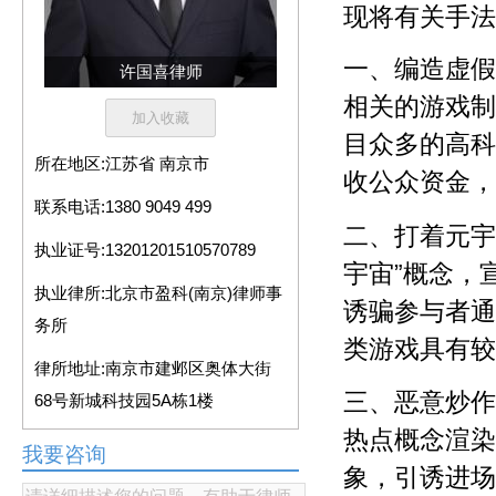
现将有关手法
一
、编造虚假
许国喜律师
相关的游戏制
目众多的高科
所在地区:
江苏省 南京市
收公众资金，
联系电话:
1380 9049 499
二
、打着
元宇
执业证号:
13201201510570789
宇宙
”概念，
执业律所:
北京市盈科(南京)律师事
诱骗参与者通
务所
类游戏具有较
律所地址:
南京市建邺区奥体大街
三
、恶意炒作
68号新城科技园5A栋1楼
热点概念渲染
我要咨询
象，引诱进场